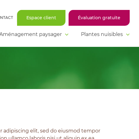
Espace client
Évaluation gratuite
NTACT
Aménagement paysager
Plantes nuisibles
r adipiscing elit, sed do eiusmod tempor
n ullamco laboris nisi ut aliquip ex ea