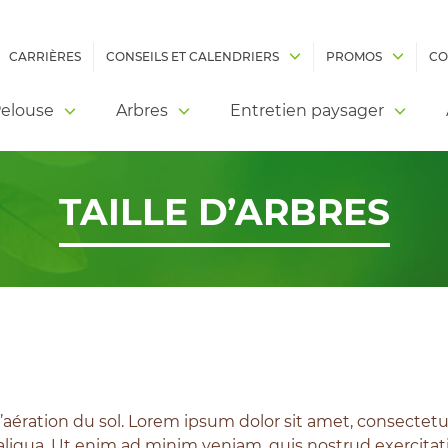
CARRIÈRES
CONSEILS ET CALENDRIERS
PROMOS
CO
elouse
Arbres
Entretien paysager
TAILLE D’ARBRES
’aération du sol. Lorem ipsum dolor sit amet, consectetu
liqua. Ut enim ad minim veniam, quis nostrud exercitatio