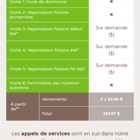
Visite 1: Huile de dormance
Visite 2: Vaporisation foliaire
printanière
Sur demande
Visite 3: Vaporisation foliaire début
été*
($)
Sur demande
Visite 4: Vaporisation foliaire été*
($)
Sur demande
Visite 5: Vaporisation foliaire fin été*
($)
Visite 6: Fertilisation par injection
automne
Versements
3 x 93.99 $
À partir
de**
Total
281.97 $
Les
appels de services
sont en sus dans notre