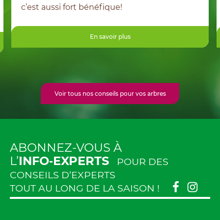
ique!
arbres et arbustes avec l'
voir plus
En savoir 
Voir tous nos conseils pour vos arbres
ABONNEZ-VOUS À
L’
INFO‑EXPERTS
POUR DES
CONSEILS D’EXPERTS
TOUT AU LONG DE LA SAISON !