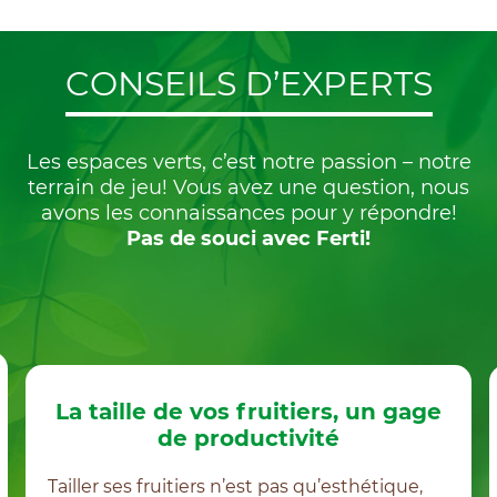
CONSEILS D’EXPERTS
Les espaces verts, c’est notre passion – notre
terrain de jeu! Vous avez une question, nous
avons les connaissances pour y répondre!
Pas de souci avec Ferti!
 fruitiers, un gage
Fertiliser ses ar
ductivité
offrir la 
’est pas qu’esthétique,
Offrez santé, beauté et