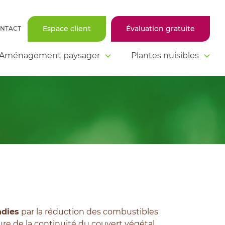
Espace client
Évaluation gratuite
NTACT
Aménagement paysager
Plantes nuisibles
ndies
par la réduction des combustibles
ure de la continuité du couvert végétal.