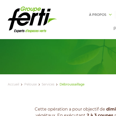
À PROPOS
P
Accueil
Pelouse
Services
Débroussaillage
Cette opération a pour objectif de
dimi
végétaux. En exécutant
2 à 3 coupes
p