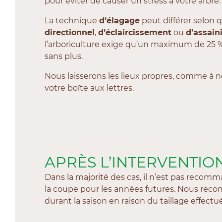
pour éviter de causer un stress à votre arbre.
La technique
d’élagage
peut différer selon 
directionnel
,
d’éclaircissement
ou
d’assai
l’arboriculture exige qu’un maximum de 25 % 
sans plus.
Nous laisserons les lieux propres, comme à no
votre boîte aux lettres.
APRÈS L’INTERVENTIO
Dans la majorité des cas, il n’est pas reco
la coupe pour les années futures. Nous r
durant la saison en raison du taillage effectué