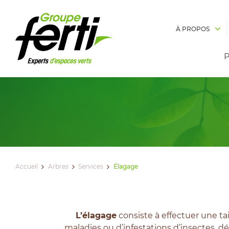
À PROPOS
P
Accueil
Arbres
Services
Élagage
L’élagage
consiste à effectuer une ta
maladies ou d’infestations d’insectes, dég