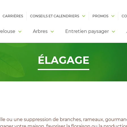
CARRIÈRES
CONSEILS ET CALENDRIERS
PROMOS
CO
elouse
Arbres
Entretien paysager
ÉLAGAGE
ille ou une suppression de branches, rameaux, gourmands
ager votre maison, favoriser la floraison ou la production