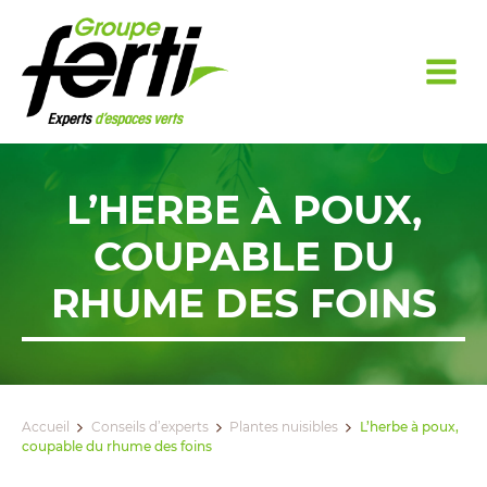
L’HERBE À POUX,
COUPABLE DU
RHUME DES FOINS
Accueil
Conseils d’experts
Plantes nuisibles
L’herbe à poux,
coupable du rhume des foins