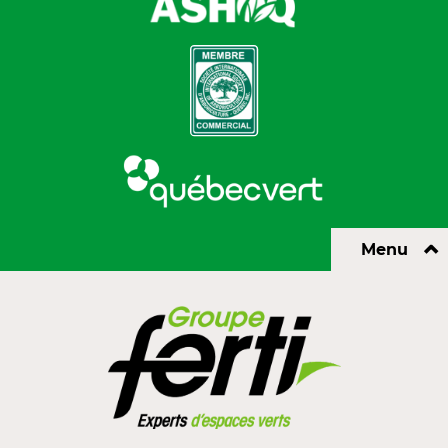
⌃
Menu