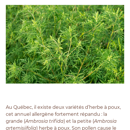
Au Québec, il existe deux variétés d’herbe à poux,
cet annuel allergène fortement répandu : la
grande (
Ambrosia trifida
)
et la petite (
Ambrosia
artemisiifolia
) h
erbe à poux. Son pollen cause le