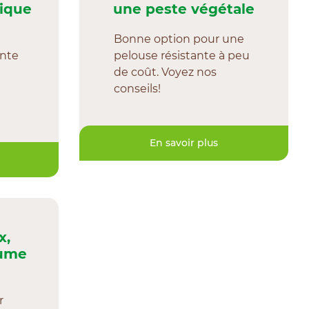
ique
une peste végétale
Bonne option pour une
ante
pelouse résistante à peu
de coût. Voyez nos
conseils!
En savoir plus
x,
hume
r