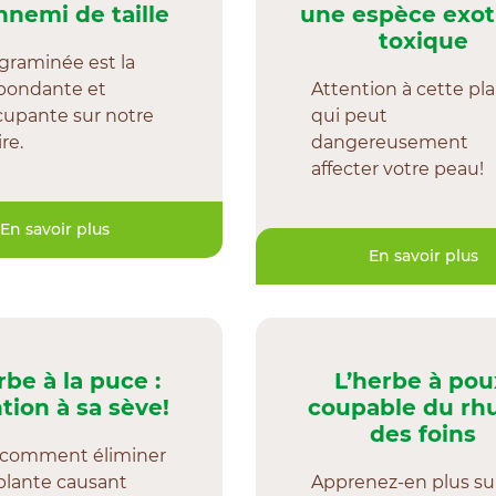
nnemi de taille
une espèce exot
toxique
graminée est la
abondante et
Attention à cette pl
cupante sur notre
qui peut
ire.
dangereusement
affecter votre peau!
En savoir plus
En savoir plus
rbe à la puce :
L’herbe à pou
tion à sa sève!
coupable du r
des foins
 comment éliminer
plante causant
Apprenez-en plus su