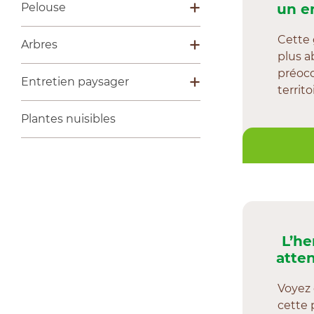
Pelouse
un e
Insectes nuisibles
Cette 
Arbres
plus 
Maladies
Insectes nuisibles
préoc
Entretien paysager
Pratiques culturales
territo
Maladies
Mauvaises herbes
Pratiques culturales
Plantes nuisibles
Pratiques culturales
L’he
atten
Voyez
cette 