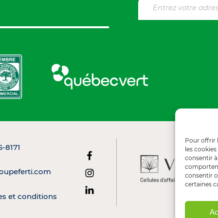
Pour offrir
6-8171
les cookies
consentir à
comportemen
oupeferti.com
consentir o
certaines c
es et conditions
Ac