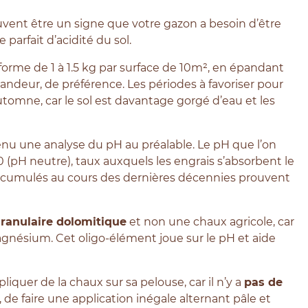
nt être un signe que votre gazon a besoin d’être
parfait d’acidité du sol.
forme de 1 à 1.5 kg par surface de 10m², en épandant
ndeur, de préférence. Les périodes à favoriser pour
utomne, car le sol est davantage gorgé d’eau et les
tenu une analyse du pH au préalable. Le pH que l’on
0 (pH neutre), taux auxquels les engrais s’absorbent le
ats cumulés au cours des dernières décennies prouvent
ranulaire dolomitique
et non une chaux agricole, car
agnésium. Cet oligo-élément joue sur le pH et aide
iquer de la chaux sur sa pelouse, car il n’y a
pas de
, de faire une application inégale alternant pâle et