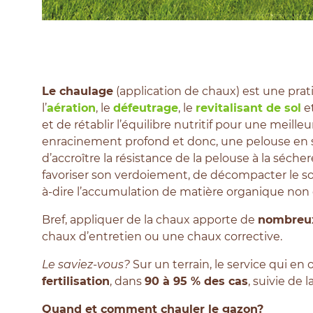
L
e chaulage
(application de chaux) est une prat
l’
aération
, le
défeutrage
, le
revitalisant de sol
et
et de rétablir l’équilibre nutritif pour une meill
enracinement profond et donc, une pelouse en s
d’accroître la résistance de la pelouse à la séche
favoriser son verdoiement, de décompacter le sol,
à-dire l’accumulation de matière organique no
Bref, appliquer de la chaux apporte de
nombreux
chaux d’entretien ou une chaux corrective.
Le saviez-vous?
Sur un terrain, le service qui en o
fertilisation
, dans
90 à 95 % des cas
, suivie de 
Quand et comment chauler le gazon?